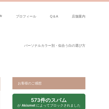
声
プロフィール
Q＆A
店舗案内
パーソナルカラー別・似合う白の選び方
お客様のご感想
573件のスパム
が
Akismet
によってブロックされました