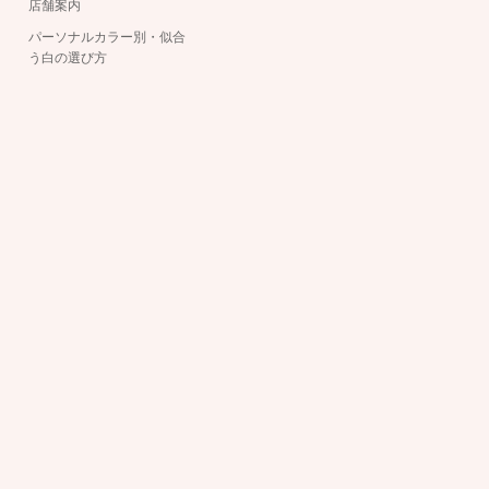
店舗案内
パーソナルカラー別・似合
う白の選び方