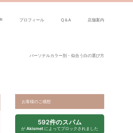
声
プロフィール
Q＆A
店舗案内
パーソナルカラー別・似合う白の選び方
お客様のご感想
592件のスパム
が
Akismet
によってブロックされました