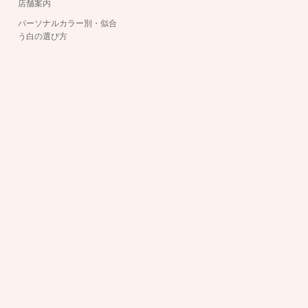
店舗案内
パーソナルカラー別・似合
う白の選び方