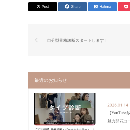
Post
Share
Hatena
自分型骨格診断スタートします！
最近のお知らせ
2026.01.14
【YouTu
魅力開花コ