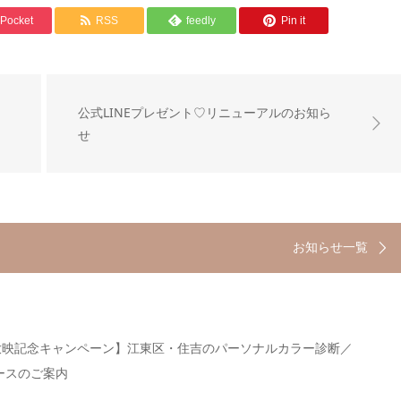
Pocket
RSS
feedly
Pin it
公式LINEプレゼント♡リニューアルのお知ら
せ
お知らせ一覧
be放映記念キャンペーン】江東区・住吉のパーソナルカラー診断／
ースのご案内