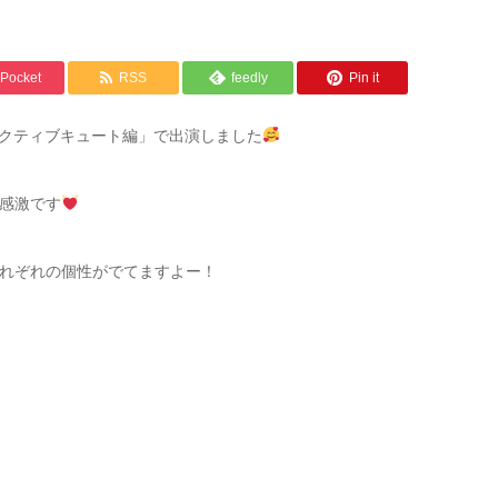
Pocket
RSS
feedly
Pin it
OKアクティブキュート編」で出演しました
感激です
れぞれの個性がでてますよー！