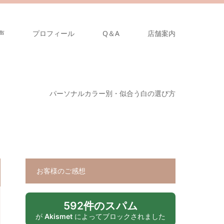
声
プロフィール
Q＆A
店舗案内
パーソナルカラー別・似合う白の選び方
お客様のご感想
592件のスパム
が
Akismet
によってブロックされました