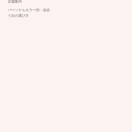
店舗案内
パーソナルカラー別・似合
う白の選び方